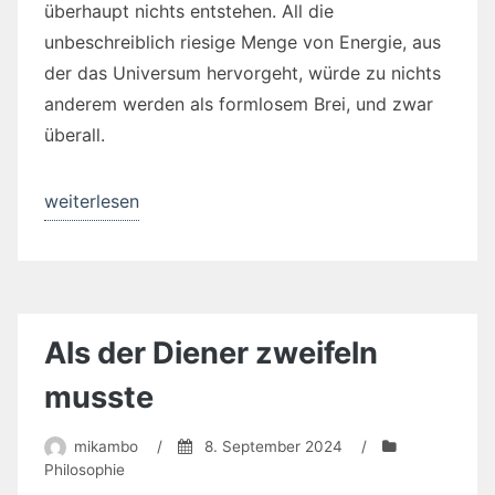
überhaupt nichts entstehen. All die
unbeschreiblich riesige Menge von Energie, aus
der das Universum hervorgeht, würde zu nichts
anderem werden als formlosem Brei, und zwar
überall.
„Von
weiterlesen
Engeln
und
Teufeln“
Als der Diener zweifeln
musste
mikambo
/
8. September 2024
/
Philosophie