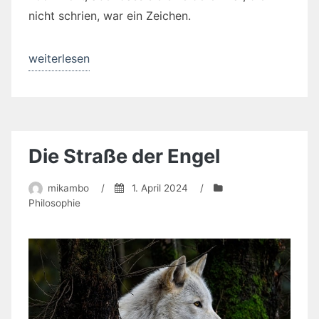
nicht schrien, war ein Zeichen.
„In
weiterlesen
den
Weiten
des
Himmels
Die Straße der Engel
warten
die
mikambo
/
1. April 2024
/
Bären“
Philosophie