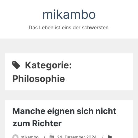
Zum
mikambo
Inhalt
springen
Das Leben ist eins der schwersten.
Kategorie:
Philosophie
Manche eignen sich nicht
zum Richter
mikambo
/
24. Dezember 2024
/