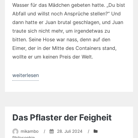
Wasser für das Mädchen gebeten hatte. „Du bist
Abfall und willst noch Ansprüche stellen?“ Und
dann hatte er Juan brutal geschlagen, und Juan
traute sich nicht mehr, um irgendetwas zu
bitten. Seine Hose war nass, denn auf den
Eimer, der in der Mitte des Containers stand,
wollte er um keinen Preis der Welt.
„Als
weiterlesen
der
Diener
zweifeln
musste“
Das Pflaster der Feigheit
mikambo
/
28. Juli 2024
/
Philosophie