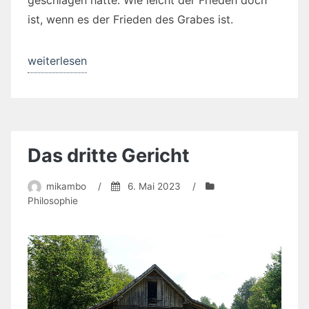
geschlagen hatte. Wie leicht der Frieden doch
ist, wenn es der Frieden des Grabes ist.
„Und
weiterlesen
wieder
erhebt
der
Leu
Das dritte Gericht
das
Haupt“
mikambo
/
6. Mai 2023
/
Philosophie