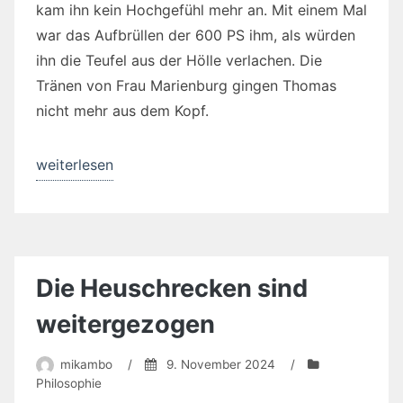
kam ihn kein Hochgefühl mehr an. Mit einem Mal
war das Aufbrüllen der 600 PS ihm, als würden
ihn die Teufel aus der Hölle verlachen. Die
Tränen von Frau Marienburg gingen Thomas
nicht mehr aus dem Kopf.
„Manche
weiterlesen
eignen
sich
nicht
zum
Die Heuschrecken sind
Richter“
weitergezogen
mikambo
/
9. November 2024
/
Philosophie